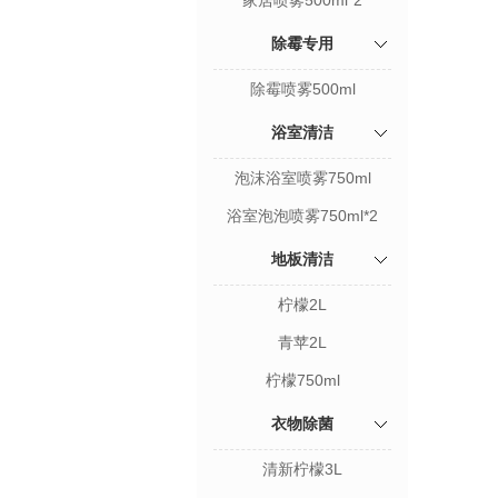
家居喷雾500ml*2
除霉专用
除霉喷雾500ml
浴室清洁
泡沫浴室喷雾750ml
浴室泡泡喷雾750ml*2
地板清洁
柠檬2L
青苹2L
柠檬750ml
衣物除菌
清新柠檬3L