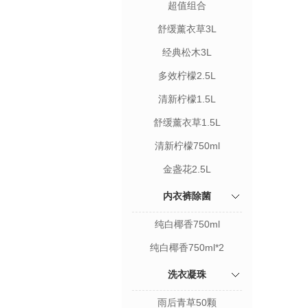
超值组合
舒缓薰衣草3L
经典松木3L
多效柠檬2.5L
清新柠檬1.5L
舒缓薰衣草1.5L
清新柠檬750ml
金盏花2.5L
内衣裤除菌
纯白椰香750ml
纯白椰香750ml*2
洗衣凝珠
雨后青草50颗